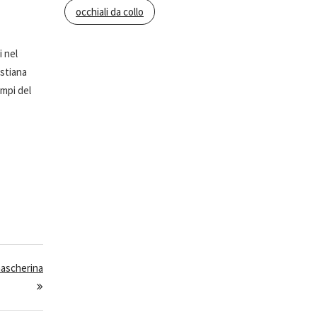
occhiali da collo
i nel
istiana
empi del
mascherina