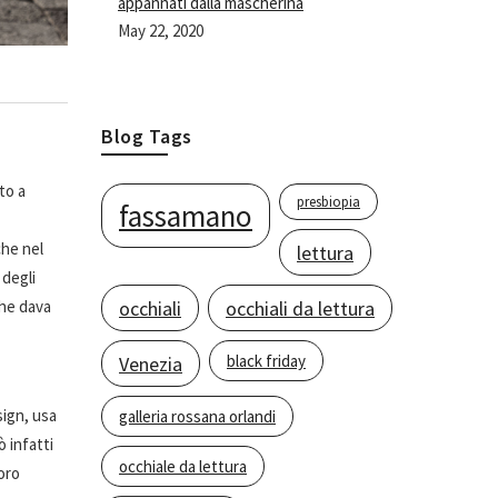
appannati dalla mascherina
May 22, 2020
Blog Tags
to a
presbiopia
fassamano
che nel
lettura
 degli
che dava
occhiali
occhiali da lettura
black friday
Venezia
sign, usa
galleria rossana orlandi
ò infatti
occhiale da lettura
oro