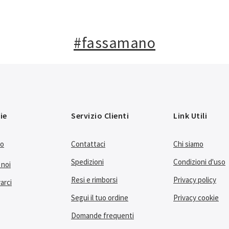
#fassamano
ie
Servizio Clienti
Link Utili
no
Contattaci
Chi siamo
Spedizioni
Condizioni d'uso
 noi
Resi e rimborsi
Privacy policy
arci
Segui il tuo ordine
Privacy cookie
Domande frequenti