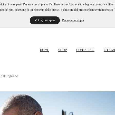
ci e di terze parti. Per saperne di più sull’utilizzo dei
cookie
nel sito e leggere come disabilitarn
ea del sito, selezione di un elemento dello stesso, o chiusura del presente banner tramite tast
Ok, ho capito
Per saperne di più
HOME
SHOP
CONTATTACI
CHI SI
a dell’ingegno