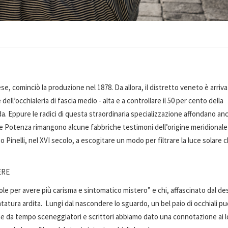
ese, cominciò la produzione nel 1878. Da allora, il distretto veneto è arriva
ll’occhialeria di fascia medio - alta e a controllare il 50 per cento della
a. Eppure le radici di questa straordinaria specializzazione affondano an
o e Potenza rimangono alcune fabbriche testimoni dell’origine meridionale
o Pinelli, nel XVI secolo, a escogitare un modo per filtrare la luce solare 
ERE
ole per avere più carisma e sintomatico mistero” e chi, affascinato dal de
ntatura ardita. Lungi dal nascondere lo sguardo, un bel paio di occhiali pu
 che da tempo sceneggiatori e scrittori abbiamo dato una connotazione ai l