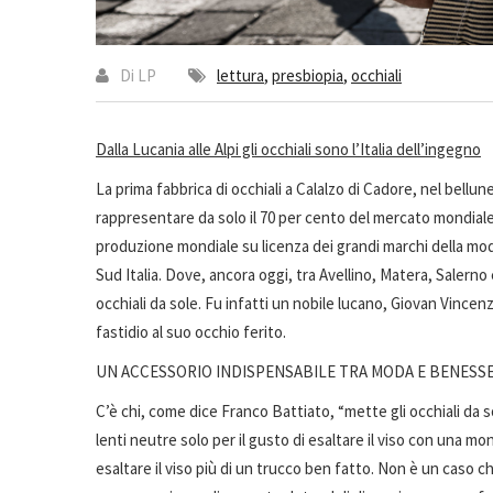
Di LP
lettura
presbiopia
occhiali
Dalla Lucania alle Alpi gli occhiali sono l’Italia dell’ingegno
La prima fabbrica di occhiali a Calalzo di Cadore, nel bellun
rappresentare da solo il 70 per cento del mercato mondiale de
produzione mondiale su licenza dei grandi marchi della mod
Sud Italia. Dove, ancora oggi, tra Avellino, Matera, Salern
occhiali da sole. Fu infatti un nobile lucano, Giovan Vincenz
fastidio al suo occhio ferito.
UN ACCESSORIO INDISPENSABILE TRA MODA E BENESS
C’è chi, come dice Franco Battiato, “mette gli occhiali da s
lenti neutre solo per il gusto di esaltare il viso con una mo
esaltare il viso più di un trucco ben fatto. Non è un caso