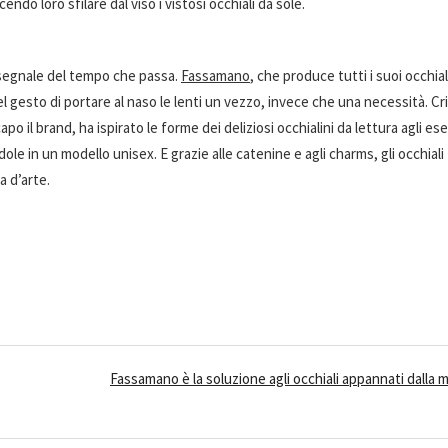
do loro sfilare dal viso i vistosi occhiali da sole.
il segnale del tempo che passa.
Fassamano
,
che produce tutti i suoi occhial
 gesto di portare al naso le lenti un vezzo, invece che una necessità. Cr
apo il brand, ha ispirato le forme dei deliziosi occhialini da lettura agli es
e in un modello unisex. E grazie alle catenine e agli charms, gli occhiali
a d’arte.
Fassamano è la soluzione agli occhiali appannati dalla 